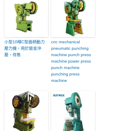
小型10噸C型曲柄動力
cnc mechanical
壓力機，用於鈑金沖
pneumatic punching
壓，待售
machine punch press
machine power press
punch machine
punching press
machine