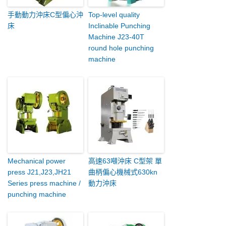
手動動力沖床C型偏心沖
Top-level quality
床
Inclinable Punching
Machine J23-40T
round hole punching
machine
Mechanical power
高速63噸沖床 C型架 單
press J21,J23,JH21
曲柄偏心機械式630kn
Series press machine /
動力沖床
punching machine