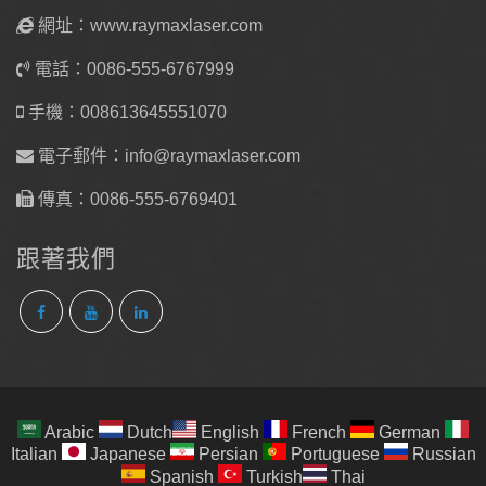
網址：www.raymaxlaser.com
電話：0086-555-6767999
手機：008613645551070
電子郵件：
info@raymaxlaser.com
傳真：0086-555-6769401
跟著我們
Arabic
Dutch
English
French
German
Italian
Japanese
Persian
Portuguese
Russian
Spanish
Turkish
Thai