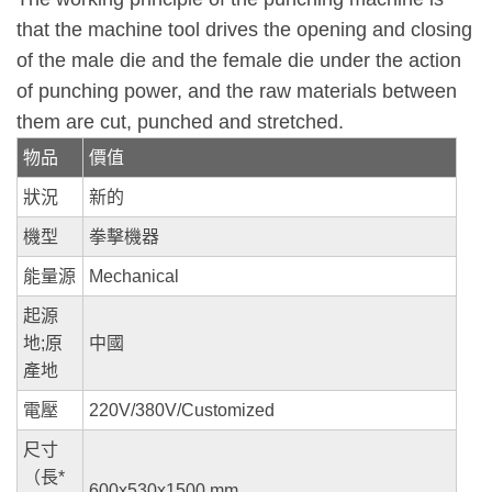
that the machine tool drives the opening and closing
of the male die and the female die under the action
of punching power, and the raw materials between
them are cut, punched and stretched.
物品
價值
狀況
新的
機型
拳擊機器
能量源
Mechanical
起源
地;原
中國
產地
電壓
220V/380V/Customized
尺寸
（長*
600x530x1500 mm